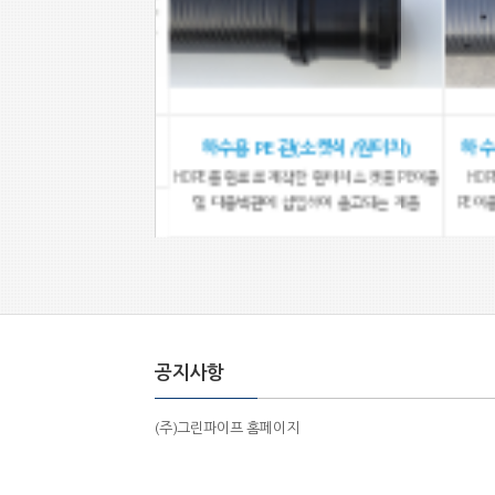
품(PE다중벽관)
하수용 PE관(소켓식/원터치)
하수용
HDPE를 원료로 제작한 원터치 소켓을 PE이중
HDP
및 다중벽관에 삽입하여 출고되는 제품
PE이중
공지사항
(주)그린파이프 홈페이지